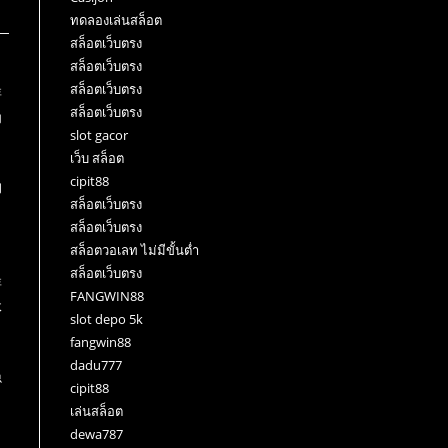
ทดลองเล่นสล็อต
สล็อตเว็บตรง
สล็อตเว็บตรง
สล็อตเว็บตรง
群
สล็อตเว็บตรง
为
slot gacor
เว็บ สล็อต
cipit88
沟
สล็อตเว็บตรง
สล็อตเว็บตรง
สล็อตวอเลท ไม่มีขั้นต่ำ
สล็อตเว็บตรง
群
FANGWIN88
体
slot depo 5k
fangwin88
dadu777
隐
cipit88
，
เล่นสล็อต
dewa787