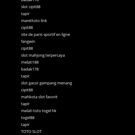
slot cipit88
tapir
marettoto link
cipit88
site de paris sportif en ligne
fangwin
cipit88
slot mahjong terpercaya
melati188
badak178
tapir
slot gacor gampang menang
cipit88
mahkota slot favorit
tapir
melati toto togel hk
togel88
tapir
TOTO SLOT