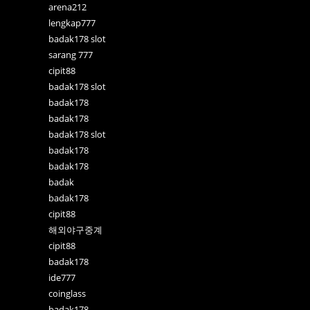
arena212
lengkap777
badak178 slot
sarang 777
cipit88
badak178 slot
badak178
badak178
badak178 slot
badak178
badak178
badak
badak178
cipit88
해외야구중계
cipit88
badak178
ide777
coinglass
badak178