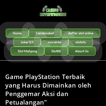
Home
Cendanabet
daftar slot online
Joker123
murah4d
olxtoto
Slot Mahjong
Slot88
About Us
Game PlayStation Terbaik
yang Harus Dimainkan oleh
Penggemar Aksi dan
Petualangan”