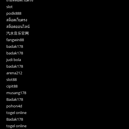
slot
podk888
สล็อตเว็บตรง
สล็อตออนไลน์
汽水音乐官网
fangwin88
badak178
badak178
judi bola
badak178
arena212
slot88
cipit88
musang178
Badak178
pohon4d
togel online
Badak178
togel online